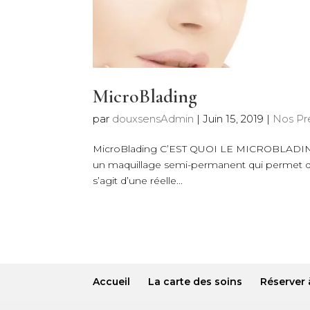
MicroBlading
par
douxsensAdmin
|
Juin 15, 2019
|
Nos Pr
MicroBlading C’EST QUOI LE MICROBLADING ? 
un maquillage semi-permanent qui permet de r
s’agit d’une réelle...
Accueil
La carte des soins
Réserver