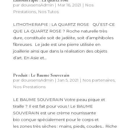
Lithothérapie : La quartz rose
par
douxsensAdmin
|
Mar 16, 2021
|
Nos
Prestations
,
Nos Tutos
LITHOTHERAPIE : LA QUARTZ ROSE QU’EST-CE
QUE LA QUARTZ ROSE ? Roche naturelle très
dure, constituée soit de jadéite, soit d’amphiboles
fibreuses. Le jade est une pierre utilisée en
joaillerie ainsi que dans la réalisation des objets
d’art. En Asie et...
Produit : Le Baume Souverain
par
douxsensAdmin
|
Jan 5, 2021
|
Nos partenaires
,
Nos Prestations
LE BAUME SOUVERAIN Votre peau pique et
tiraille ? Il est fait pour vous ! Le BAUME
SOUVERAIN est une crème nourrissante
bio conçue spécialement pour le corps et
les zones très sèches : mains, pieds, coudes… Riche